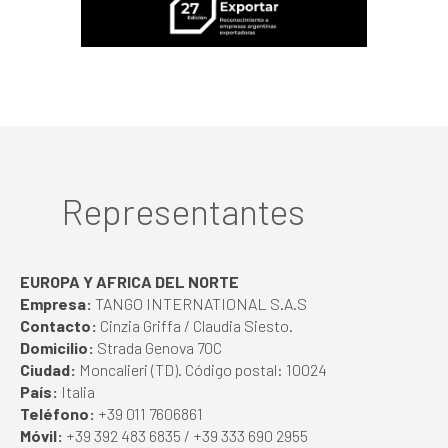
Representantes
EUROPA Y AFRICA DEL NORTE
Empresa:
TANGO INTERNATIONAL S.A.S
Contacto:
Cinzia Griffa / Claudia Siesto.
Domicilio:
Strada Genova 70C
Ciudad:
Moncalieri (TD). Código postal: 10024
País:
Italia
Teléfono:
+39 011 7606861
Móvil:
+39 392 483 6835 / +39 333 690 2955