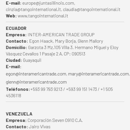
E-mail:
europe@juntasillinois.com,
cinzia@tangointernational.it, claudia@tangointernational.it
Web:
www.tangointernational.it
ECUADOR
Empresa:
INTER-AMERICAN TRADE GROUP
Contacto:
Egon Haack, Mary Borja, Glenn Mallory
Domicilio:
Garzota 3 Mz.105 Villa 3, Hermano Miguel y Eloy
Vásquez Cevallos 1 Pasaje 2 A. CP: 090513
Ciudad:
Guayaquil
E-mail:
egon@interamericantrade.com
,
mary@interamericantrade.com
,
glenn@interamericantrade.com
Teléfonos:
+593 99 793 9213 / +593 99 151 1473 / +1 505
4536118
VENEZUELA
Empresa:
Corporación Seven 0910 C.A.
Contacto:
Jairo Vivas