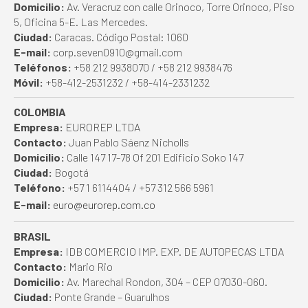
Domicilio:
Av. Veracruz con calle Orinoco, Torre Orinoco, Piso
5, Oficina 5-E. Las Mercedes.
Ciudad:
Caracas. Código Postal: 1060
E-mail:
corp.seven0910@gmail.com
Teléfonos:
+58 212 9938070 / +58 212 9938476
Móvil:
+58-412-2531232 / +58-414-2331232
COLOMBIA
Empresa:
EUROREP LTDA
Contacto:
Juan Pablo Sáenz Nicholls
Domicilio:
Calle 147 17-78 Of 201 Edificio Soko 147
Ciudad:
Bogotá
Teléfono:
+57 1 6114404 / +57 312 566 5961
E-mail:
euro@eurorep.com.co
BRASIL
Empresa:
IDB COMERCIO IMP. EXP. DE AUTOPECAS LTDA
Contacto:
Mario Rio
Domicilio:
Av. Marechal Rondon, 304 – CEP 07030-060.
Ciudad:
Ponte Grande – Guarulhos