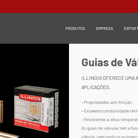
PRODUTOS
EMPRESA
EXPOR
Guias de Vá
ILLINOIS OFERECE UMA A
APLICAÇÕES.
– Propriedades anti-fricção.
– Excelente condutividade térm
– Resistentes a altas temperat
As guias de válvulas tem a fu
válvula, centrando-a na inser