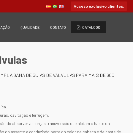
Acceso exclusivo clientes.
TAÇÃO
QUALIDADE
CONTATO
CATÁLOGO
lvulas
MPLA GAMA DE GUIAS DE VÁLVULAS PARA MAIS DE 600
ica.
uras, cavitação e ferrugem.
nção de absorver as forças transversais que afetam a haste da
ção do assento e conduzindo parte do calor da cabeça e da haste de