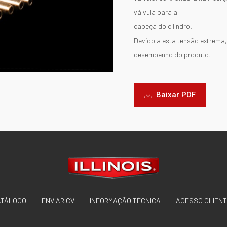
válvula para a
cabeça do cilindro.
Devido a esta tensão extrema,
desempenho do produto.
Baixar PDF
ATÁLOGO
ENVIAR CV
INFORMAÇÃO TÉCNICA
ACESSO CLIEN